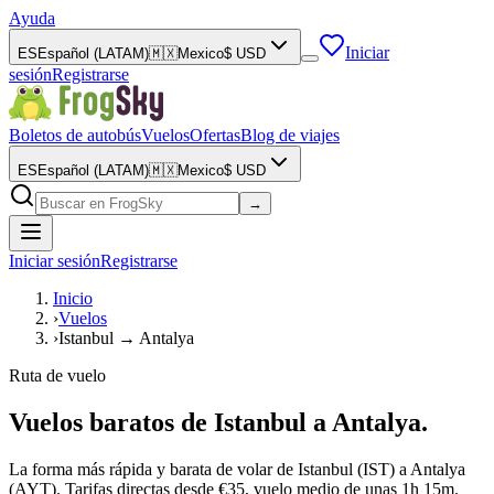
Ayuda
Iniciar
ES
Español (LATAM)
🇲🇽
Mexico
$
USD
sesión
Registrarse
Boletos de autobús
Vuelos
Ofertas
Blog de viajes
ES
Español (LATAM)
🇲🇽
Mexico
$
USD
→
Iniciar sesión
Registrarse
Inicio
›
Vuelos
›
Istanbul → Antalya
Ruta de vuelo
Vuelos baratos de Istanbul a Antalya.
La forma más rápida y barata de volar de Istanbul (IST) a Antalya
(AYT). Tarifas directas desde €35, vuelo medio de unas 1h 15m.