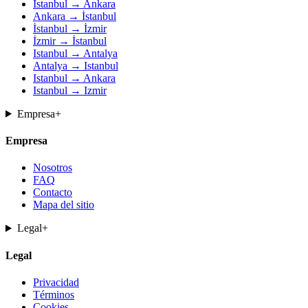
İstanbul → Ankara
Ankara → İstanbul
İstanbul → İzmir
İzmir → İstanbul
Istanbul → Antalya
Antalya → Istanbul
Istanbul → Ankara
Istanbul → Izmir
Empresa
+
Empresa
Nosotros
FAQ
Contacto
Mapa del sitio
Legal
+
Legal
Privacidad
Términos
Cookies