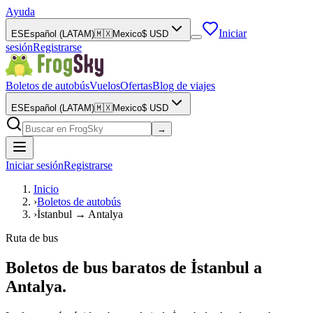
Ayuda
Iniciar
ES
Español (LATAM)
🇲🇽
Mexico
$
USD
sesión
Registrarse
Boletos de autobús
Vuelos
Ofertas
Blog de viajes
ES
Español (LATAM)
🇲🇽
Mexico
$
USD
→
Iniciar sesión
Registrarse
Inicio
›
Boletos de autobús
›
İstanbul → Antalya
Ruta de bus
Boletos de bus baratos de İstanbul a
Antalya.