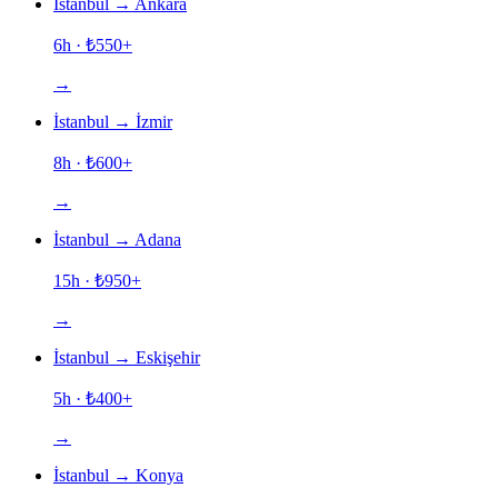
İstanbul
→
Ankara
6h
· ₺
550
+
→
İstanbul
→
İzmir
8h
· ₺
600
+
→
İstanbul
→
Adana
15h
· ₺
950
+
→
İstanbul
→
Eskişehir
5h
· ₺
400
+
→
İstanbul
→
Konya