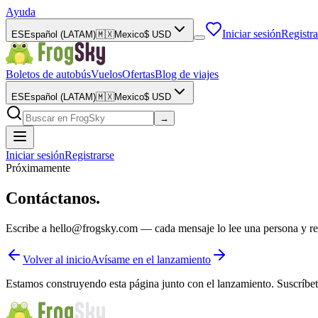
Ayuda
Iniciar sesión
Registra
ES
Español (LATAM)
🇲🇽
Mexico
$
USD
Boletos de autobús
Vuelos
Ofertas
Blog de viajes
ES
Español (LATAM)
🇲🇽
Mexico
$
USD
→
Iniciar sesión
Registrarse
Próximamente
Contáctanos.
Escribe a hello@frogsky.com — cada mensaje lo lee una persona y resp
Volver al inicio
Avísame en el lanzamiento
Estamos construyendo esta página junto con el lanzamiento. Suscríbet