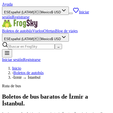
Ayuda
Iniciar
ES
Español (LATAM)
🇲🇽
Mexico
$
USD
sesión
Registrarse
Boletos de autobús
Vuelos
Ofertas
Blog de viajes
ES
Español (LATAM)
🇲🇽
Mexico
$
USD
→
Iniciar sesión
Registrarse
Inicio
›
Boletos de autobús
›
İzmir → İstanbul
Ruta de bus
Boletos de bus baratos de İzmir a
İstanbul.