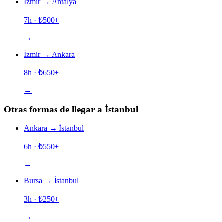
İzmir
→
Antalya
7h
· ₺
500
+
→
İzmir
→
Ankara
8h
· ₺
650
+
→
Otras formas de llegar a İstanbul
Ankara
→
İstanbul
6h
· ₺
550
+
→
Bursa
→
İstanbul
3h
· ₺
250
+
→