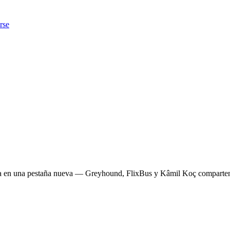
rse
presa en una pestaña nueva — Greyhound, FlixBus y Kâmil Koç compart