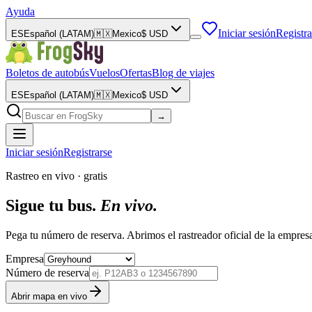
Ayuda
Iniciar sesión
Registra
ES
Español (LATAM)
🇲🇽
Mexico
$
USD
Boletos de autobús
Vuelos
Ofertas
Blog de viajes
ES
Español (LATAM)
🇲🇽
Mexico
$
USD
→
Iniciar sesión
Registrarse
Rastreo en vivo · gratis
Sigue tu bus.
En vivo.
Pega tu número de reserva. Abrimos el rastreador oficial de la em
Empresa
Número de reserva
Abrir mapa en vivo