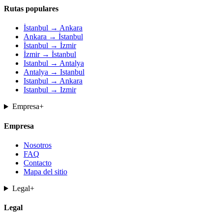
Rutas populares
İstanbul → Ankara
Ankara → İstanbul
İstanbul → İzmir
İzmir → İstanbul
Istanbul → Antalya
Antalya → Istanbul
Istanbul → Ankara
Istanbul → Izmir
Empresa
+
Empresa
Nosotros
FAQ
Contacto
Mapa del sitio
Legal
+
Legal