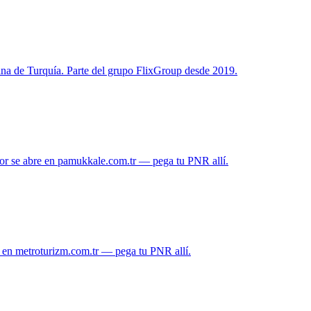
na de Turquía. Parte del grupo FlixGroup desde 2019.
dor se abre en pamukkale.com.tr — pega tu PNR allí.
re en metroturizm.com.tr — pega tu PNR allí.