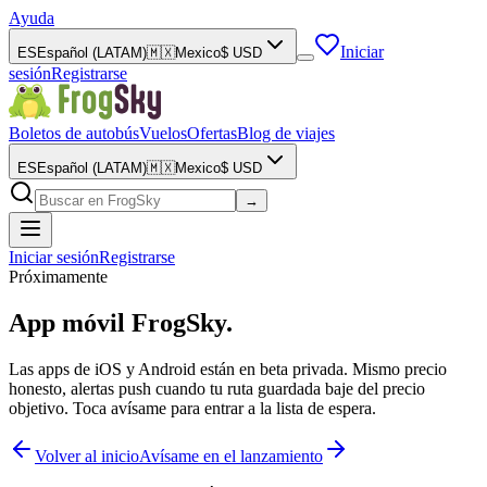
Ayuda
Iniciar
ES
Español (LATAM)
🇲🇽
Mexico
$
USD
sesión
Registrarse
Boletos de autobús
Vuelos
Ofertas
Blog de viajes
ES
Español (LATAM)
🇲🇽
Mexico
$
USD
→
Iniciar sesión
Registrarse
Próximamente
App móvil FrogSky.
Las apps de iOS y Android están en beta privada. Mismo precio
honesto, alertas push cuando tu ruta guardada baje del precio
objetivo. Toca avísame para entrar a la lista de espera.
Volver al inicio
Avísame en el lanzamiento