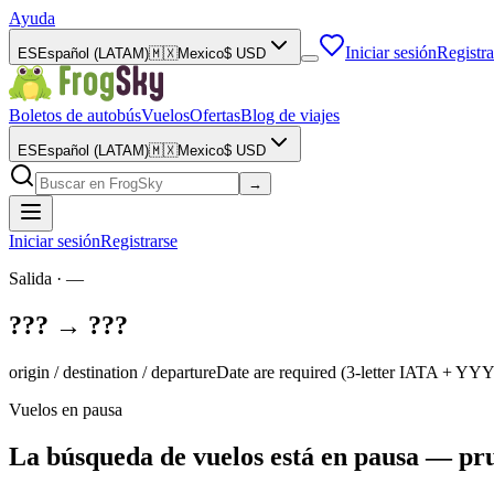
Ayuda
Iniciar sesión
Registra
ES
Español (LATAM)
🇲🇽
Mexico
$
USD
Boletos de autobús
Vuelos
Ofertas
Blog de viajes
ES
Español (LATAM)
🇲🇽
Mexico
$
USD
→
Iniciar sesión
Registrarse
Salida
·
—
??? → ???
origin / destination / departureDate are required (3-letter IATA +
Vuelos en pausa
La búsqueda de vuelos está en pausa — pr