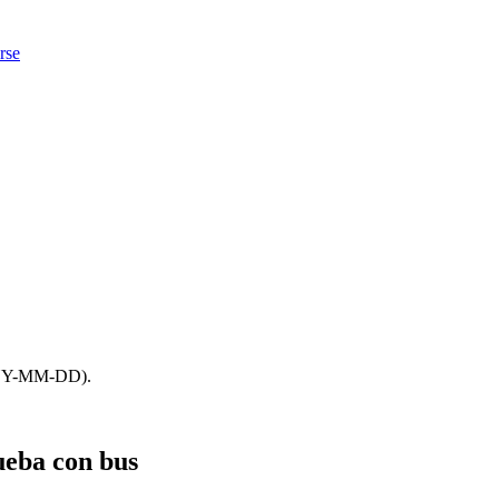
rse
 YYYY-MM-DD).
ueba con bus