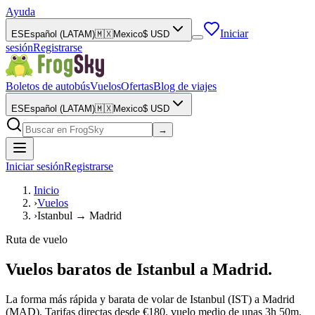
Ayuda
Iniciar
ES
Español (LATAM)
🇲🇽
Mexico
$
USD
sesión
Registrarse
Boletos de autobús
Vuelos
Ofertas
Blog de viajes
ES
Español (LATAM)
🇲🇽
Mexico
$
USD
→
Iniciar sesión
Registrarse
Inicio
›
Vuelos
›
Istanbul → Madrid
Ruta de vuelo
Vuelos baratos de Istanbul a Madrid.
La forma más rápida y barata de volar de Istanbul (IST) a Madrid
(MAD). Tarifas directas desde €180, vuelo medio de unas 3h 50m.