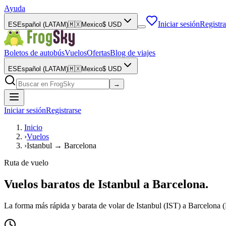
Ayuda
Iniciar sesión
Registra
ES
Español (LATAM)
🇲🇽
Mexico
$
USD
Boletos de autobús
Vuelos
Ofertas
Blog de viajes
ES
Español (LATAM)
🇲🇽
Mexico
$
USD
→
Iniciar sesión
Registrarse
Inicio
›
Vuelos
›
Istanbul → Barcelona
Ruta de vuelo
Vuelos baratos de Istanbul a Barcelona.
La forma más rápida y barata de volar de Istanbul (IST) a Barcelona (