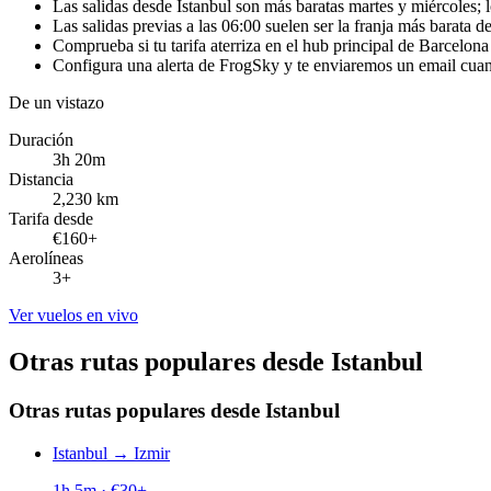
Las salidas desde Istanbul son más baratas martes y miércoles
Las salidas previas a las 06:00 suelen ser la franja más barata de
Comprueba si tu tarifa aterriza en el hub principal de Barcelon
Configura una alerta de FrogSky y te enviaremos un email cuando
De un vistazo
Duración
3h 20m
Distancia
2,230 km
Tarifa desde
€160+
Aerolíneas
3+
Ver vuelos en vivo
Otras rutas populares desde Istanbul
Otras rutas populares desde Istanbul
Istanbul
→
Izmir
1h 5m
· €
30
+