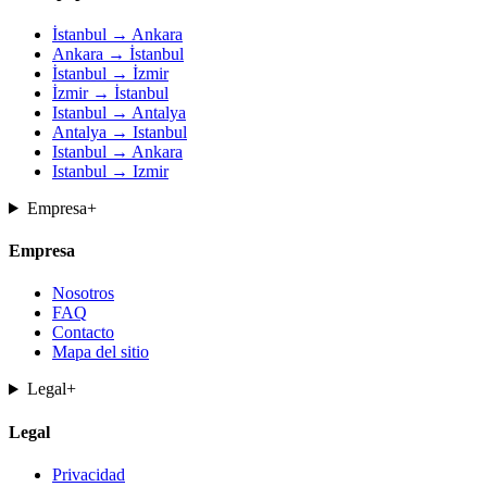
İstanbul → Ankara
Ankara → İstanbul
İstanbul → İzmir
İzmir → İstanbul
Istanbul → Antalya
Antalya → Istanbul
Istanbul → Ankara
Istanbul → Izmir
Empresa
+
Empresa
Nosotros
FAQ
Contacto
Mapa del sitio
Legal
+
Legal
Privacidad