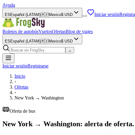
Ayuda
Iniciar sesión
Registra
ES
Español (LATAM)
🇲🇽
Mexico
$
USD
Boletos de autobús
Vuelos
Ofertas
Blog de viajes
ES
Español (LATAM)
🇲🇽
Mexico
$
USD
→
Iniciar sesión
Registrarse
Inicio
›
Ofertas
›
New York
→
Washington
Oferta de bus
New York → Washington: alerta de oferta.