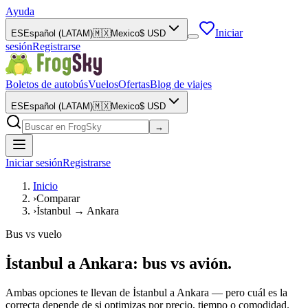
Ayuda
Iniciar
ES
Español (LATAM)
🇲🇽
Mexico
$
USD
sesión
Registrarse
Boletos de autobús
Vuelos
Ofertas
Blog de viajes
ES
Español (LATAM)
🇲🇽
Mexico
$
USD
→
Iniciar sesión
Registrarse
Inicio
›
Comparar
›
İstanbul → Ankara
Bus vs vuelo
İstanbul a Ankara: bus vs avión.
Ambas opciones te llevan de İstanbul a Ankara — pero cuál es la
correcta depende de si optimizas por precio, tiempo o comodidad.