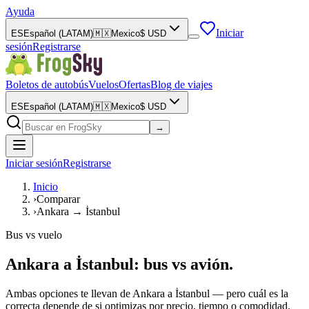
Ayuda
Iniciar
ES
Español (LATAM)
🇲🇽
Mexico
$
USD
sesión
Registrarse
Boletos de autobús
Vuelos
Ofertas
Blog de viajes
ES
Español (LATAM)
🇲🇽
Mexico
$
USD
→
Iniciar sesión
Registrarse
Inicio
›
Comparar
›
Ankara → İstanbul
Bus vs vuelo
Ankara a İstanbul: bus vs avión.
Ambas opciones te llevan de Ankara a İstanbul — pero cuál es la
correcta depende de si optimizas por precio, tiempo o comodidad.