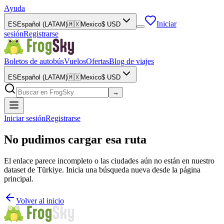
Ayuda
Iniciar
ES
Español (LATAM)
🇲🇽
Mexico
$
USD
sesión
Registrarse
Boletos de autobús
Vuelos
Ofertas
Blog de viajes
ES
Español (LATAM)
🇲🇽
Mexico
$
USD
→
Iniciar sesión
Registrarse
No pudimos cargar esa ruta
El enlace parece incompleto o las ciudades aún no están en nuestro
dataset de Türkiye. Inicia una búsqueda nueva desde la página
principal.
Volver al inicio