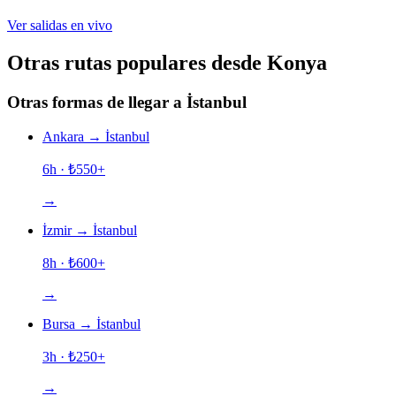
Ver salidas en vivo
Otras rutas populares desde Konya
Otras formas de llegar a İstanbul
Ankara
→
İstanbul
6h
· ₺
550
+
→
İzmir
→
İstanbul
8h
· ₺
600
+
→
Bursa
→
İstanbul
3h
· ₺
250
+
→