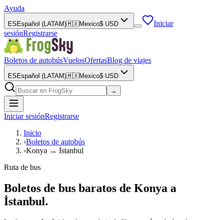
Ayuda
Iniciar
ES
Español (LATAM)
🇲🇽
Mexico
$
USD
sesión
Registrarse
Boletos de autobús
Vuelos
Ofertas
Blog de viajes
ES
Español (LATAM)
🇲🇽
Mexico
$
USD
→
Iniciar sesión
Registrarse
Inicio
›
Boletos de autobús
›
Konya → İstanbul
Ruta de bus
Boletos de bus baratos de Konya a
İstanbul.