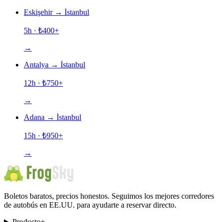
Eskişehir
→
İstanbul
5h
· ₺
400
+
→
Antalya
→
İstanbul
12h
· ₺
750
+
→
Adana
→
İstanbul
15h
· ₺
950
+
→
Boletos baratos, precios honestos. Seguimos los mejores corredores
de autobús en EE.UU. para ayudarte a reservar directo.
Producto
+