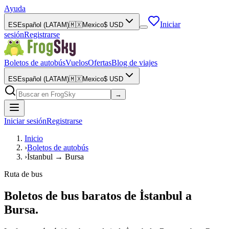
Ayuda
Iniciar
ES
Español (LATAM)
🇲🇽
Mexico
$
USD
sesión
Registrarse
Boletos de autobús
Vuelos
Ofertas
Blog de viajes
ES
Español (LATAM)
🇲🇽
Mexico
$
USD
→
Iniciar sesión
Registrarse
Inicio
›
Boletos de autobús
›
İstanbul → Bursa
Ruta de bus
Boletos de bus baratos de İstanbul a
Bursa.