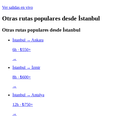
Ver salidas en vivo
Otras rutas populares desde İstanbul
Otras rutas populares desde İstanbul
İstanbul
→
Ankara
6h
· ₺
550
+
→
İstanbul
→
İzmir
8h
· ₺
600
+
→
İstanbul
→
Antalya
12h
· ₺
750
+
→