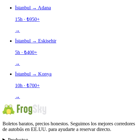
İstanbul
→
Adana
15h
· ₺
950
+
→
İstanbul
→
Eskişehir
5h
· ₺
400
+
→
İstanbul
→
Konya
10h
· ₺
700
+
→
Boletos baratos, precios honestos. Seguimos los mejores corredores
de autobús en EE.UU. para ayudarte a reservar directo.
Producto
+