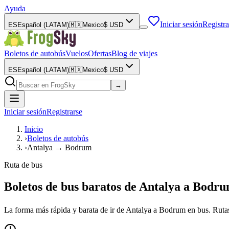
Ayuda
Iniciar sesión
Registra
ES
Español (LATAM)
🇲🇽
Mexico
$
USD
Boletos de autobús
Vuelos
Ofertas
Blog de viajes
ES
Español (LATAM)
🇲🇽
Mexico
$
USD
→
Iniciar sesión
Registrarse
Inicio
›
Boletos de autobús
›
Antalya → Bodrum
Ruta de bus
Boletos de bus baratos de Antalya a Bodru
La forma más rápida y barata de ir de Antalya a Bodrum en bus. Rutas