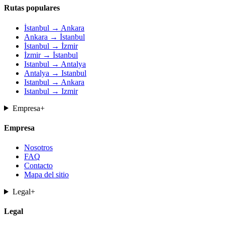
Rutas populares
İstanbul → Ankara
Ankara → İstanbul
İstanbul → İzmir
İzmir → İstanbul
Istanbul → Antalya
Antalya → Istanbul
Istanbul → Ankara
Istanbul → Izmir
Empresa
+
Empresa
Nosotros
FAQ
Contacto
Mapa del sitio
Legal
+
Legal