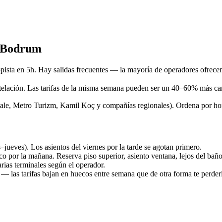
a Bodrum
ta en 5h. Hay salidas frecuentes — la mayoría de operadores ofrecen 
telación. Las tarifas de la misma semana pueden ser un 40–60% más cara
le, Metro Turizm, Kamil Koç y compañías regionales). Ordena por hora 
jueves). Los asientos del viernes por la tarde se agotan primero.
o por la mañana. Reserva piso superior, asiento ventana, lejos del baño
ias terminales según el operador.
 — las tarifas bajan en huecos entre semana que de otra forma te perder