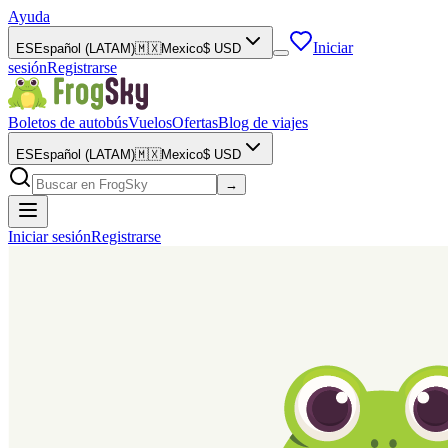
Ayuda
Iniciar
ES
Español (LATAM)
🇲🇽
Mexico
$
USD
sesión
Registrarse
Boletos de autobús
Vuelos
Ofertas
Blog de viajes
ES
Español (LATAM)
🇲🇽
Mexico
$
USD
→
Iniciar sesión
Registrarse