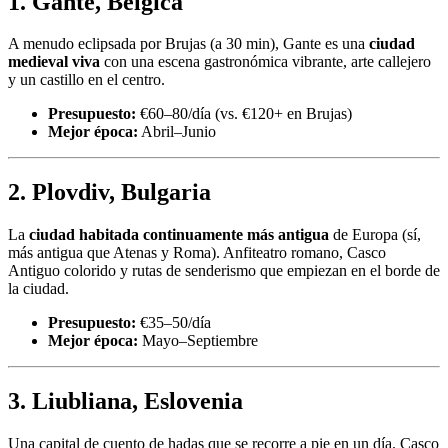
1. Gante, Bélgica
A menudo eclipsada por Brujas (a 30 min), Gante es una
ciudad
medieval viva
con una escena gastronómica vibrante, arte callejero
y un castillo en el centro.
Presupuesto:
€60–80/día (vs. €120+ en Brujas)
Mejor época:
Abril–Junio
2. Plovdiv, Bulgaria
La
ciudad habitada continuamente más antigua
de Europa (sí,
más antigua que Atenas y Roma). Anfiteatro romano, Casco
Antiguo colorido y rutas de senderismo que empiezan en el borde de
la ciudad.
Presupuesto:
€35–50/día
Mejor época:
Mayo–Septiembre
3. Liubliana, Eslovenia
Una capital de cuento de hadas que se recorre a pie en un día. Casco