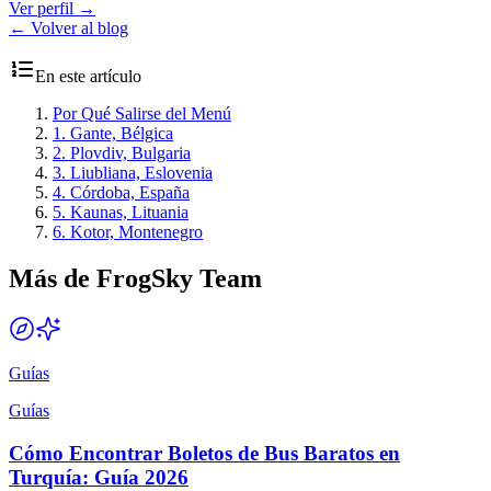
Ver perfil
→
← Volver al blog
En este artículo
Por Qué Salirse del Menú
1. Gante, Bélgica
2. Plovdiv, Bulgaria
3. Liubliana, Eslovenia
4. Córdoba, España
5. Kaunas, Lituania
6. Kotor, Montenegro
Más de FrogSky Team
Guías
Guías
Cómo Encontrar Boletos de Bus Baratos en
Turquía: Guía 2026