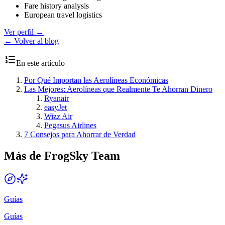
Fare history analysis
European travel logistics
Ver perfil
→
← Volver al blog
En este artículo
Por Qué Importan las Aerolíneas Económicas
Las Mejores: Aerolíneas que Realmente Te Ahorran Dinero
Ryanair
easyJet
Wizz Air
Pegasus Airlines
7 Consejos para Ahorrar de Verdad
Más de FrogSky Team
Guías
Guías