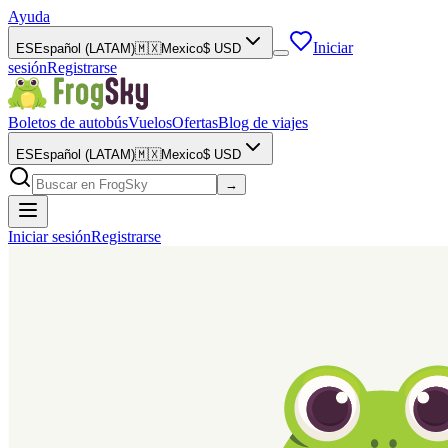
Ayuda
Iniciar
ES
Español (LATAM)
🇲🇽
Mexico
$
USD
sesión
Registrarse
Boletos de autobús
Vuelos
Ofertas
Blog de viajes
ES
Español (LATAM)
🇲🇽
Mexico
$
USD
→
Iniciar sesión
Registrarse