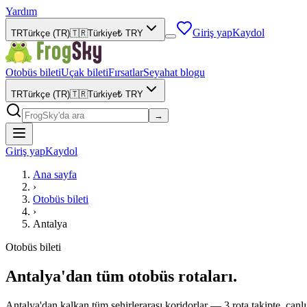
Yardım
Giriş yap
Kaydol
TR
Türkçe (TR)
🇹🇷
Türkiye
₺
TRY
Otobüs bileti
Uçak bileti
Fırsatlar
Seyahat blogu
TR
Türkçe (TR)
🇹🇷
Türkiye
₺
TRY
→
Giriş yap
Kaydol
Ana sayfa
›
Otobüs bileti
›
Antalya
Otobüs bileti
Antalya'dan tüm otobüs rotaları.
Antalya'dan kalkan tüm şehirlerarası koridorlar — 3 rota takipte, canlı 