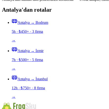
Antalya'dan rotalar
Antalya
→
Bodrum
5h
· ₺
450
+ ·
3
firma
→
Antalya
→
İzmir
7h
· ₺
500
+ ·
5
firma
→
Antalya
→
İstanbul
12h
· ₺
750
+ ·
8
firma
→