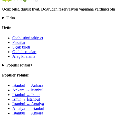
Ucuz bilet, dürüst fiyat. Doğrudan rezervasyon yapmana yardımcı olma
Ürün
+
Ürün
Otobüsünü takip et
Fırsatlar
Uçak bileti
Otobüs rotaları
Araç kiralama
Popüler rotalar
+
Popüler rotalar
İstanbul → Ankara
Ankara → İstanbul
İstanbul → İzmir
İzmir → İstanbul
Istanbul → Antalya
Antalya → Istanbul
Istanbul → Ankara