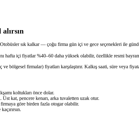
 alırsın
obüsler sık kalkar — çoğu firma gün içi ve gece seçenekleri ile günde 
 hafta içi fiyatlar %40–60 daha yüksek olabilir, özellikle resmi bayram
lgesel firmalar) fiyatları karşılaştırır. Kalkış saati, süre veya fiyata
kşamı koltukları önce dolar.
. Üst kat, pencere kenarı, arka tuvaletten uzak otur.
irmaya göre birden fazla otogar olabilir.
kaçırırsın.