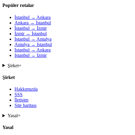
Popüler rotalar
İstanbul → Ankara
Ankara → İstanbul
İstanbul → İzmir
İzmir → İstanbul
Istanbul → Antalya
Antalya → Istanbul
Istanbul → Ankara
Istanbul → Izmir
Şirket
+
Şirket
Hakkımızda
SSS
İletişim
Site haritası
Yasal
+
Yasal