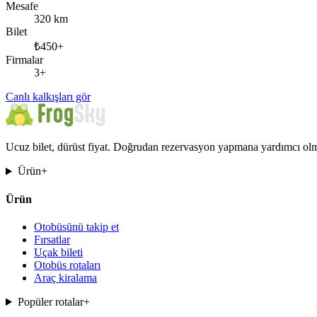
Mesafe
320 km
Bilet
₺450+
Firmalar
3+
Canlı kalkışları gör
Ucuz bilet, dürüst fiyat. Doğrudan rezervasyon yapmana yardımcı olma
Ürün
+
Ürün
Otobüsünü takip et
Fırsatlar
Uçak bileti
Otobüs rotaları
Araç kiralama
Popüler rotalar
+