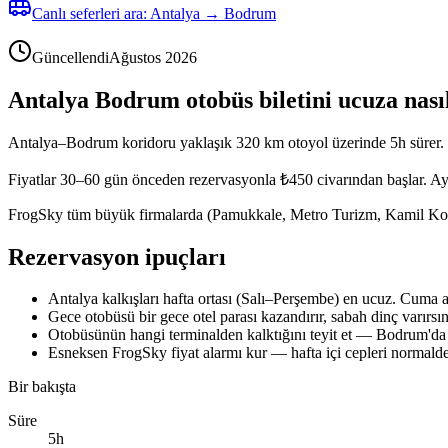
Canlı seferleri ara: Antalya → Bodrum
Güncellendi
Ağustos 2026
Antalya Bodrum otobüs biletini ucuza nasıl
Antalya–Bodrum koridoru yaklaşık 320 km otoyol üzerinde 5h sürer. Ot
Fiyatlar 30–60 gün önceden rezervasyonla ₺450 civarından başlar. Aynı
FrogSky tüm büyük firmalarda (Pamukkale, Metro Turizm, Kamil Koç ve bö
Rezervasyon ipuçları
Antalya kalkışları hafta ortası (Salı–Perşembe) en ucuz. Cuma a
Gece otobüsü bir gece otel parası kazandırır, sabah dinç varırsın
Otobüsünün hangi terminalden kalktığını teyit et — Bodrum'da f
Esneksen FrogSky fiyat alarmı kur — hafta içi cepleri normalde 
Bir bakışta
Süre
5h