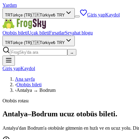
Yardım
Giriş yap
Kaydol
TR
Türkçe (TR)
🇹🇷
Türkiye
₺
TRY
Otobüs bileti
Uçak bileti
Fırsatlar
Seyahat blogu
TR
Türkçe (TR)
🇹🇷
Türkiye
₺
TRY
→
Giriş yap
Kaydol
Ana sayfa
›
Otobüs bileti
›
Antalya → Bodrum
Otobüs rotası
Antalya–Bodrum ucuz otobüs bileti.
Antalya'dan Bodrum'a otobüsle gitmenin en hızlı ve en ucuz yolu. Dire