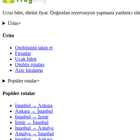
Ucuz bilet, dürüst fiyat. Doğrudan rezervasyon yapmana yardımcı olma
Ürün
+
Ürün
Otobüsünü takip et
Fırsatlar
Uçak bileti
Otobüs rotaları
Araç kiralama
Popüler rotalar
+
Popüler rotalar
İstanbul → Ankara
Ankara → İstanbul
İstanbul → İzmir
İzmir → İstanbul
Istanbul → Antalya
Antalya → Istanbul
Istanbul → Ankara