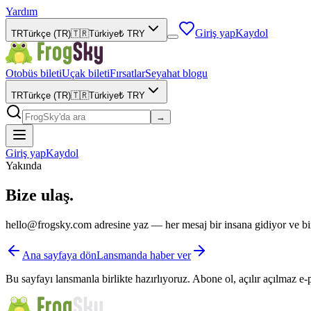
Yardım
Giriş yap
Kaydol
TR
Türkçe (TR)
🇹🇷
Türkiye
₺
TRY
Otobüs bileti
Uçak bileti
Fırsatlar
Seyahat blogu
TR
Türkçe (TR)
🇹🇷
Türkiye
₺
TRY
→
Giriş yap
Kaydol
Yakında
Bize ulaş.
hello@frogsky.com adresine yaz — her mesaj bir insana gidiyor ve bir 
Ana sayfaya dön
Lansmanda haber ver
Bu sayfayı lansmanla birlikte hazırlıyoruz. Abone ol, açılır açılmaz 