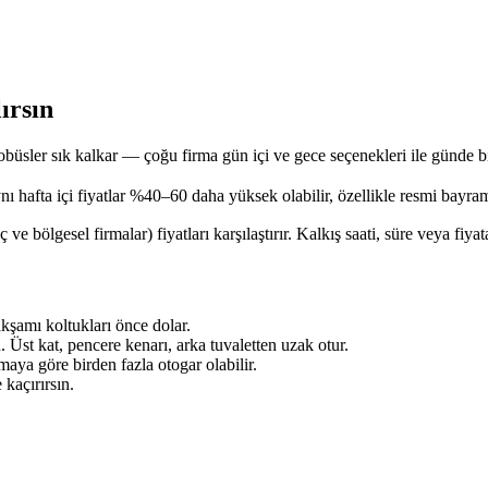
ırsın
üsler sık kalkar — çoğu firma gün içi ve gece seçenekleri ile günde bi
 hafta içi fiyatlar %40–60 daha yüksek olabilir, özellikle resmi bayram
lgesel firmalar) fiyatları karşılaştırır. Kalkış saati, süre veya fiyata
kşamı koltukları önce dolar.
. Üst kat, pencere kenarı, arka tuvaletten uzak otur.
aya göre birden fazla otogar olabilir.
kaçırırsın.