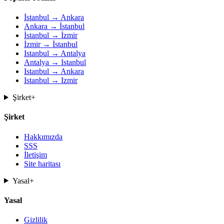
İstanbul → Ankara
Ankara → İstanbul
İstanbul → İzmir
İzmir → İstanbul
Istanbul → Antalya
Antalya → Istanbul
Istanbul → Ankara
Istanbul → Izmir
Şirket
+
Şirket
Hakkımızda
SSS
İletişim
Site haritası
Yasal
+
Yasal
Gizlilik