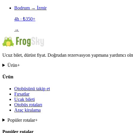
Bodrum
→
İzmir
4h
· ₺
350
+
→
Ucuz bilet, dürüst fiyat. Doğrudan rezervasyon yapmana yardımcı olma
Ürün
+
Ürün
Otobüsünü takip et
Fırsatlar
Uçak bileti
Otobüs rotaları
Araç kiralama
Popüler rotalar
+
Popüler rotalar