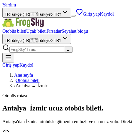
Yardım
Giriş yap
Kaydol
TR
Türkçe (TR)
🇹🇷
Türkiye
₺
TRY
Otobüs bileti
Uçak bileti
Fırsatlar
Seyahat blogu
TR
Türkçe (TR)
🇹🇷
Türkiye
₺
TRY
→
Giriş yap
Kaydol
Ana sayfa
›
Otobüs bileti
›
Antalya → İzmir
Otobüs rotası
Antalya–İzmir ucuz otobüs bileti.
Antalya'dan İzmir'a otobüsle gitmenin en hızlı ve en ucuz yolu. Direkt