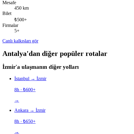
Mesafe
450 km
Bilet
₺500+
Firmalar
5+
Canlı kalkışları gör
Antalya'dan diğer popüler rotalar
İzmir'a ulaşmanın diğer yolları
İstanbul
→
İzmir
8h
· ₺
600
+
→
Ankara
→
İzmir
8h
· ₺
650
+
→