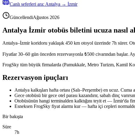
Canlı seferleri ara: Antalya → İzmir
Güncellendi
Ağustos 2026
Antalya İzmir otobüs biletini ucuza nasıl al
Antalya–İzmir koridoru yaklaşık 450 km otoyol üzerinde 7h sürer. Otob
Fiyatlar 30–60 gün önceden rezervasyonla ₺500 civarından başlar. Aynı
FrogSky tüm büyük firmalarda (Pamukkale, Metro Turizm, Kamil Koç ve bö
Rezervasyon ipuçları
Antalya kalkışları hafta ortası (Salı–Perşembe) en ucuz. Cuma a
Gece otobüsü bir gece otel parası kazandırır, sabah dinç varırsın
Otobüsünün hangi terminalden kalktığını teyit et — İzmir'da firm
Esneksen FrogSky fiyat alarmı kur — hafta içi cepleri normalde 
Bir bakışta
Süre
7h