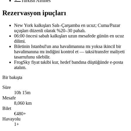
Turkish Airlines
Rezervasyon ipuçları
New York kalkışları Salı–Çarşamba en ucuz; Cuma/Pazar
uçuşları düzenli olarak %20–30 pahalı.
06:00 öncesi sabah kalkışları uzun mesafede günün en ucuz
dilimi.
Biletinin Istanbul'un ana havalimanına mı yoksa ikincil bir
havalimanına mı indiğini kontrol et — taksi/transfer maliyeti
tasarrufunu silebilir.
FrogSky fiyat takibi kur, hedef bandına düştüğünde e-posta
atalım.
Bir bakışta
Süre
10h 15m
Mesafe
8,060 km
Bilet
€480+
Havayolu
1+