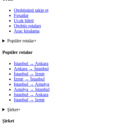
Otobüsünü takip et
Fırsatlar
Uçak bileti
Otobüs rotaları
Araç kiralama
Popüler rotalar
+
Popüler rotalar
İstanbul → Ankara
Ankara → İstanbul
İstanbul → İzmir
İzmir → İstanbul
Istanbul → Antalya
Antalya → Istanbul
Istanbul → Ankara
Istanbul → Izmir
Şirket
+
Şirket