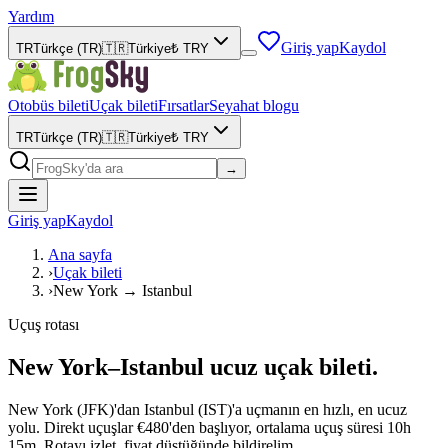
Yardım
Giriş yap
Kaydol
TR
Türkçe (TR)
🇹🇷
Türkiye
₺
TRY
Otobüs bileti
Uçak bileti
Fırsatlar
Seyahat blogu
TR
Türkçe (TR)
🇹🇷
Türkiye
₺
TRY
→
Giriş yap
Kaydol
Ana sayfa
›
Uçak bileti
›
New York → Istanbul
Uçuş rotası
New York–Istanbul ucuz uçak bileti.
New York (JFK)'dan Istanbul (IST)'a uçmanın en hızlı, en ucuz
yolu. Direkt uçuşlar €480'den başlıyor, ortalama uçuş süresi 10h
15m. Rotayı izlet, fiyat düştüğünde bildirelim.