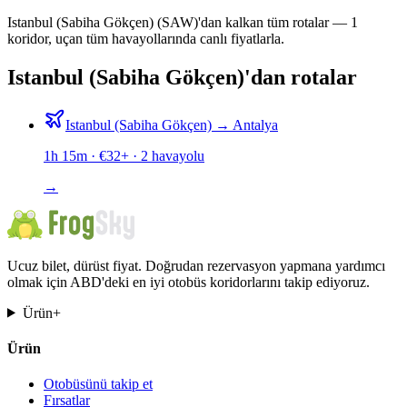
Istanbul (Sabiha Gökçen) (SAW)'dan kalkan tüm rotalar — 1
koridor, uçan tüm havayollarında canlı fiyatlarla.
Istanbul (Sabiha Gökçen)'dan rotalar
Istanbul (Sabiha Gökçen)
→
Antalya
1h 15m
· €
32
+ ·
2
havayolu
→
Ucuz bilet, dürüst fiyat. Doğrudan rezervasyon yapmana yardımcı
olmak için ABD'deki en iyi otobüs koridorlarını takip ediyoruz.
Ürün
+
Ürün
Otobüsünü takip et
Fırsatlar