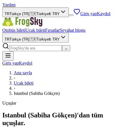
Yardım
Giriş yap
Kaydol
TR
Türkçe (TR)
🇹🇷
Türkiye
₺
TRY
Otobüs bileti
Uçak bileti
Fırsatlar
Seyahat blogu
TR
Türkçe (TR)
🇹🇷
Türkiye
₺
TRY
→
Giriş yap
Kaydol
Ana sayfa
›
Uçak bileti
›
Istanbul (Sabiha Gökçen)
Uçuşlar
Istanbul (Sabiha Gökçen)'dan tüm
uçuşlar.