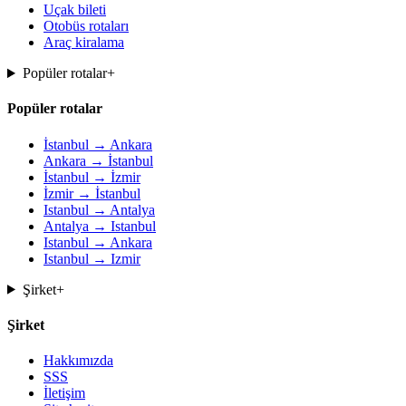
Uçak bileti
Otobüs rotaları
Araç kiralama
Popüler rotalar
+
Popüler rotalar
İstanbul → Ankara
Ankara → İstanbul
İstanbul → İzmir
İzmir → İstanbul
Istanbul → Antalya
Antalya → Istanbul
Istanbul → Ankara
Istanbul → Izmir
Şirket
+
Şirket
Hakkımızda
SSS
İletişim