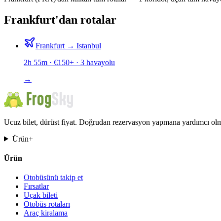
Frankfurt'dan rotalar
Frankfurt
→
Istanbul
2h 55m
· €
150
+ ·
3
havayolu
→
Ucuz bilet, dürüst fiyat. Doğrudan rezervasyon yapmana yardımcı olma
Ürün
+
Ürün
Otobüsünü takip et
Fırsatlar
Uçak bileti
Otobüs rotaları
Araç kiralama