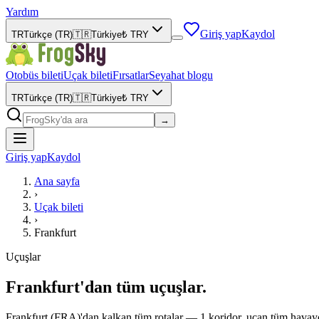
Yardım
Giriş yap
Kaydol
TR
Türkçe (TR)
🇹🇷
Türkiye
₺
TRY
Otobüs bileti
Uçak bileti
Fırsatlar
Seyahat blogu
TR
Türkçe (TR)
🇹🇷
Türkiye
₺
TRY
→
Giriş yap
Kaydol
Ana sayfa
›
Uçak bileti
›
Frankfurt
Uçuşlar
Frankfurt'dan tüm uçuşlar.
Frankfurt (FRA)'dan kalkan tüm rotalar — 1 koridor, uçan tüm havayoll