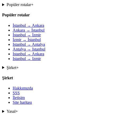
Popüler rotalar
+
Popüler rotalar
İstanbul → Ankara
Ankara → İstanbul
İstanbul → İzmir
İzmir → İstanbul
Istanbul → Antalya
Antalya → Istanbul
Istanbul → Ankara
Istanbul → Izmir
Şirket
+
Şirket
Hakkımızda
SSS
İletişim
Site haritası
Yasal
+