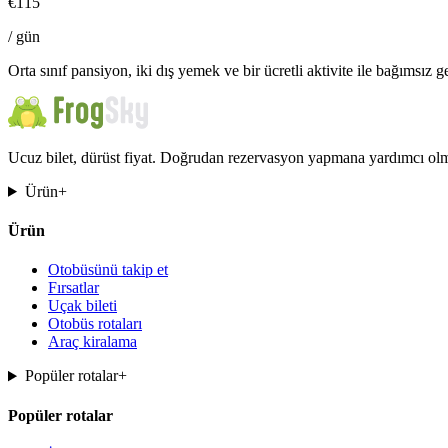
€
115
/
gün
Orta sınıf pansiyon, iki dış yemek ve bir ücretli aktivite ile bağımsız ge
Ucuz bilet, dürüst fiyat. Doğrudan rezervasyon yapmana yardımcı olma
Ürün
+
Ürün
Otobüsünü takip et
Fırsatlar
Uçak bileti
Otobüs rotaları
Araç kiralama
Popüler rotalar
+
Popüler rotalar