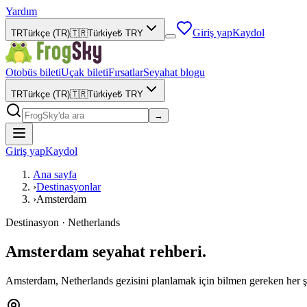
Yardım
Giriş yap
Kaydol
TR
Türkçe (TR)
🇹🇷
Türkiye
₺
TRY
Otobüs bileti
Uçak bileti
Fırsatlar
Seyahat blogu
TR
Türkçe (TR)
🇹🇷
Türkiye
₺
TRY
→
Giriş yap
Kaydol
Ana sayfa
›
Destinasyonlar
›
Amsterdam
Destinasyon · Netherlands
Amsterdam seyahat rehberi.
Amsterdam, Netherlands gezisini planlamak için bilmen gereken her şey