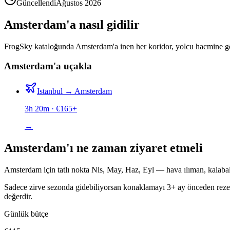
Güncellendi
Ağustos 2026
Amsterdam'a nasıl gidilir
FrogSky kataloğunda Amsterdam'a inen her koridor, yolcu hacmine göre sı
Amsterdam'a uçakla
Istanbul
→
Amsterdam
3h 20m
· €
165
+
→
Amsterdam'ı ne zaman ziyaret etmeli
Amsterdam için tatlı nokta Nis, May, Haz, Eyl — hava ılıman, kalabal
Sadece zirve sezonda gidebiliyorsan konaklamayı 3+ ay önceden rezerv
değerdir.
Günlük bütçe