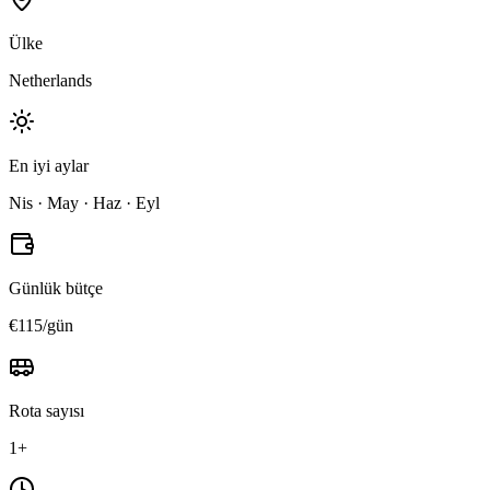
Ülke
Netherlands
En iyi aylar
Nis · May · Haz · Eyl
Günlük bütçe
€115/gün
Rota sayısı
1+