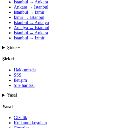
İstanbul → Ankara
Ankara → İstanbul
İstanbul → İzmir
İzmir → İstanbul
Istanbul → Antalya
Antalya → Istanbul
Istanbul → Ankara
Istanbul → Izmir
Şirket
+
Şirket
Hakkımızda
SSS
İletişim
Site haritası
Yasal
+
Yasal
Gizlilik
Kullanım koşulları
Çerezler