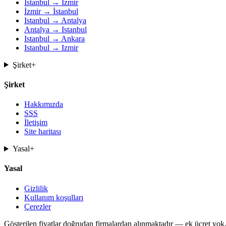
İstanbul → İzmir
İzmir → İstanbul
Istanbul → Antalya
Antalya → Istanbul
Istanbul → Ankara
Istanbul → Izmir
Şirket
+
Şirket
Hakkımızda
SSS
İletişim
Site haritası
Yasal
+
Yasal
Gizlilik
Kullanım koşulları
Çerezler
Gösterilen fiyatlar doğrudan firmalardan alınmaktadır — ek ücret yok,