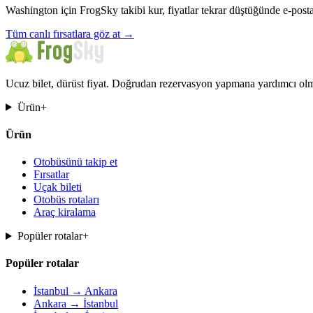
Washington için FrogSky takibi kur, fiyatlar tekrar düştüğünde e-posta
Tüm canlı fırsatlara göz at
→
Ucuz bilet, dürüst fiyat. Doğrudan rezervasyon yapmana yardımcı olma
Ürün
+
Ürün
Otobüsünü takip et
Fırsatlar
Uçak bileti
Otobüs rotaları
Araç kiralama
Popüler rotalar
+
Popüler rotalar
İstanbul → Ankara
Ankara → İstanbul