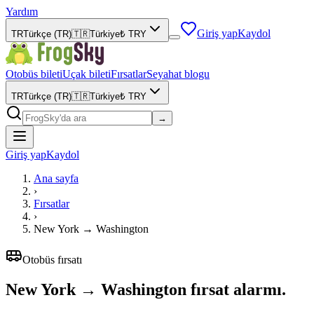
Yardım
Giriş yap
Kaydol
TR
Türkçe (TR)
🇹🇷
Türkiye
₺
TRY
Otobüs bileti
Uçak bileti
Fırsatlar
Seyahat blogu
TR
Türkçe (TR)
🇹🇷
Türkiye
₺
TRY
→
Giriş yap
Kaydol
Ana sayfa
›
Fırsatlar
›
New York
→
Washington
Otobüs fırsatı
New York → Washington fırsat alarmı.