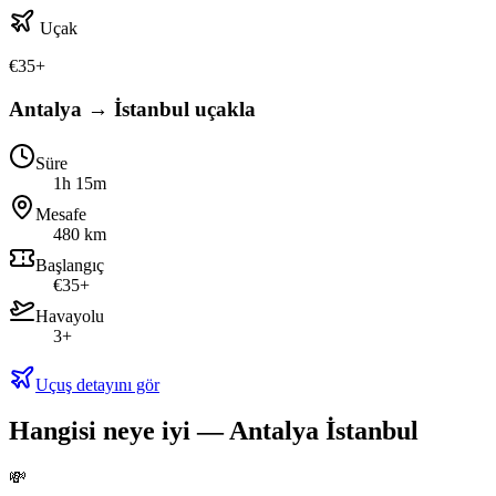
Uçak
€
35
+
Antalya → İstanbul uçakla
Süre
1h 15m
Mesafe
480 km
Başlangıç
€35+
Havayolu
3+
Uçuş detayını gör
Hangisi neye iyi — Antalya İstanbul
💸