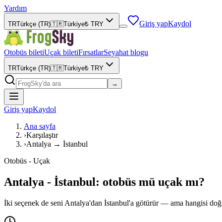
Yardım
Giriş yap
Kaydol
TR
Türkçe (TR)
🇹🇷
Türkiye
₺
TRY
Otobüs bileti
Uçak bileti
Fırsatlar
Seyahat blogu
TR
Türkçe (TR)
🇹🇷
Türkiye
₺
TRY
→
Giriş yap
Kaydol
Ana sayfa
›
Karşılaştır
›
Antalya → İstanbul
Otobüs - Uçak
Antalya - İstanbul: otobüs mü uçak mı?
İki seçenek de seni Antalya'dan İstanbul'a götürür — ama hangisi doğru,