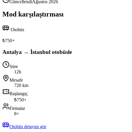
Güncellendi
Ağustos 2026
Mod karşılaştırması
Otobüs
₺
750
+
Antalya → İstanbul otobüsle
Süre
12h
Mesafe
720 km
Başlangıç
₺750+
Firmalar
8+
Otobüs detayını gör