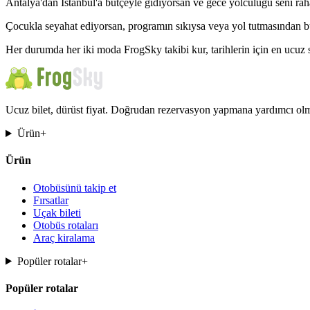
Antalya'dan İstanbul'a bütçeyle gidiyorsan ve gece yolculuğu seni raha
Çocukla seyahat ediyorsan, programın sıkıysa veya yol tutmasından bu
Her durumda her iki moda FrogSky takibi kur, tarihlerin için en ucuz s
Ucuz bilet, dürüst fiyat. Doğrudan rezervasyon yapmana yardımcı olma
Ürün
+
Ürün
Otobüsünü takip et
Fırsatlar
Uçak bileti
Otobüs rotaları
Araç kiralama
Popüler rotalar
+
Popüler rotalar