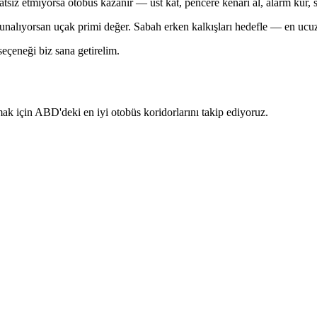
tsız etmiyorsa otobüs kazanır — üst kat, pencere kenarı al, alarm kur, 
nalıyorsan uçak primi değer. Sabah erken kalkışları hedefle — en ucuz
eçeneği biz sana getirelim.
k için ABD'deki en iyi otobüs koridorlarını takip ediyoruz.