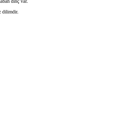
sabah dinç var.
 dilimdir.