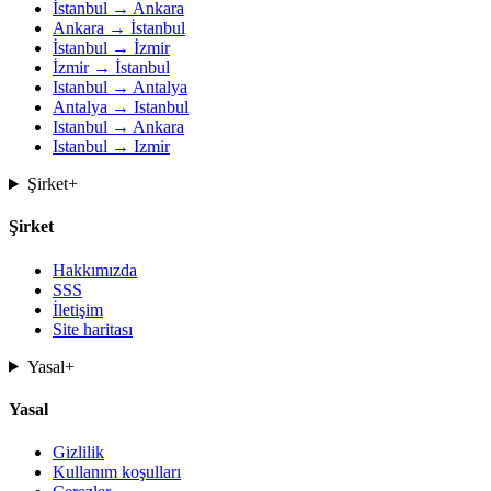
İstanbul → Ankara
Ankara → İstanbul
İstanbul → İzmir
İzmir → İstanbul
Istanbul → Antalya
Antalya → Istanbul
Istanbul → Ankara
Istanbul → Izmir
Şirket
+
Şirket
Hakkımızda
SSS
İletişim
Site haritası
Yasal
+
Yasal
Gizlilik
Kullanım koşulları