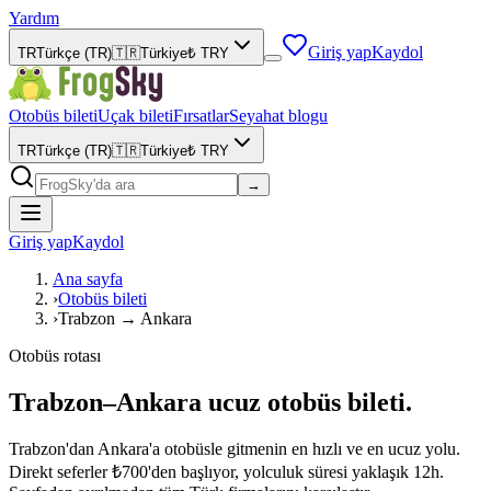
Yardım
Giriş yap
Kaydol
TR
Türkçe (TR)
🇹🇷
Türkiye
₺
TRY
Otobüs bileti
Uçak bileti
Fırsatlar
Seyahat blogu
TR
Türkçe (TR)
🇹🇷
Türkiye
₺
TRY
→
Giriş yap
Kaydol
Ana sayfa
›
Otobüs bileti
›
Trabzon → Ankara
Otobüs rotası
Trabzon–Ankara ucuz otobüs bileti.
Trabzon'dan Ankara'a otobüsle gitmenin en hızlı ve en ucuz yolu.
Direkt seferler ₺700'den başlıyor, yolculuk süresi yaklaşık 12h.