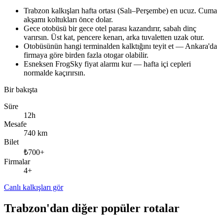
Trabzon kalkışları hafta ortası (Salı–Perşembe) en ucuz. Cuma
akşamı koltukları önce dolar.
Gece otobüsü bir gece otel parası kazandırır, sabah dinç
varırsın. Üst kat, pencere kenarı, arka tuvaletten uzak otur.
Otobüsünün hangi terminalden kalktığını teyit et — Ankara'da
firmaya göre birden fazla otogar olabilir.
Esneksen FrogSky fiyat alarmı kur — hafta içi cepleri
normalde kaçırırsın.
Bir bakışta
Süre
12h
Mesafe
740 km
Bilet
₺700+
Firmalar
4+
Canlı kalkışları gör
Trabzon'dan diğer popüler rotalar