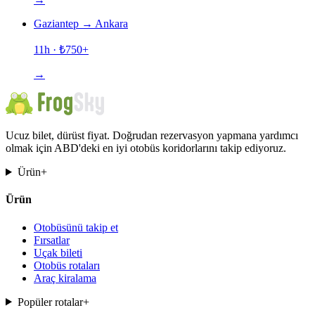
Gaziantep
→
Ankara
11h
· ₺
750
+
→
Ucuz bilet, dürüst fiyat. Doğrudan rezervasyon yapmana yardımcı
olmak için ABD'deki en iyi otobüs koridorlarını takip ediyoruz.
Ürün
+
Ürün
Otobüsünü takip et
Fırsatlar
Uçak bileti
Otobüs rotaları
Araç kiralama
Popüler rotalar
+