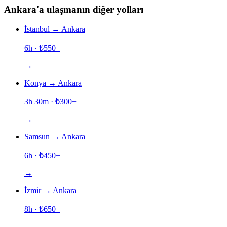
Ankara'a ulaşmanın diğer yolları
İstanbul
→
Ankara
6h
· ₺
550
+
→
Konya
→
Ankara
3h 30m
· ₺
300
+
→
Samsun
→
Ankara
6h
· ₺
450
+
→
İzmir
→
Ankara
8h
· ₺
650
+
→