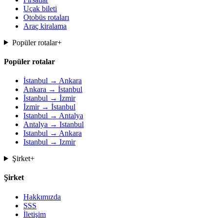
Uçak bileti
Otobüs rotaları
Araç kiralama
Popüler rotalar
+
Popüler rotalar
İstanbul → Ankara
Ankara → İstanbul
İstanbul → İzmir
İzmir → İstanbul
Istanbul → Antalya
Antalya → Istanbul
Istanbul → Ankara
Istanbul → Izmir
Şirket
+
Şirket
Hakkımızda
SSS
İletişim