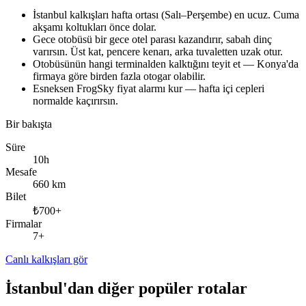
İstanbul kalkışları hafta ortası (Salı–Perşembe) en ucuz. Cuma
akşamı koltukları önce dolar.
Gece otobüsü bir gece otel parası kazandırır, sabah dinç
varırsın. Üst kat, pencere kenarı, arka tuvaletten uzak otur.
Otobüsünün hangi terminalden kalktığını teyit et — Konya'da
firmaya göre birden fazla otogar olabilir.
Esneksen FrogSky fiyat alarmı kur — hafta içi cepleri
normalde kaçırırsın.
Bir bakışta
Süre
10h
Mesafe
660 km
Bilet
₺700+
Firmalar
7+
Canlı kalkışları gör
İstanbul'dan diğer popüler rotalar