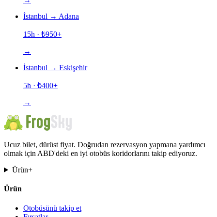
İstanbul
→
Adana
15h
· ₺
950
+
→
İstanbul
→
Eskişehir
5h
· ₺
400
+
→
Ucuz bilet, dürüst fiyat. Doğrudan rezervasyon yapmana yardımcı
olmak için ABD'deki en iyi otobüs koridorlarını takip ediyoruz.
Ürün
+
Ürün
Otobüsünü takip et
Fırsatlar