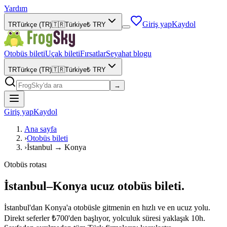
Yardım
Giriş yap
Kaydol
TR
Türkçe (TR)
🇹🇷
Türkiye
₺
TRY
Otobüs bileti
Uçak bileti
Fırsatlar
Seyahat blogu
TR
Türkçe (TR)
🇹🇷
Türkiye
₺
TRY
→
Giriş yap
Kaydol
Ana sayfa
›
Otobüs bileti
›
İstanbul → Konya
Otobüs rotası
İstanbul–Konya ucuz otobüs bileti.
İstanbul'dan Konya'a otobüsle gitmenin en hızlı ve en ucuz yolu.
Direkt seferler ₺700'den başlıyor, yolculuk süresi yaklaşık 10h.