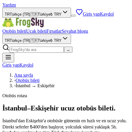
Yardım
Giriş yap
Kaydol
TR
Türkçe (TR)
🇹🇷
Türkiye
₺
TRY
Otobüs bileti
Uçak bileti
Fırsatlar
Seyahat blogu
TR
Türkçe (TR)
🇹🇷
Türkiye
₺
TRY
→
Giriş yap
Kaydol
Ana sayfa
›
Otobüs bileti
›
İstanbul → Eskişehir
Otobüs rotası
İstanbul–Eskişehir ucuz otobüs bileti.
İstanbul'dan Eskişehir'a otobüsle gitmenin en hızlı ve en ucuz yolu.
Direkt seferler ₺400'den başlıyor, yolculuk süresi yaklaşık 5h.