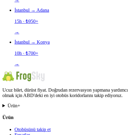
İstanbul
→
Adana
15h
· ₺
950
+
→
İstanbul
→
Konya
10h
· ₺
700
+
→
Ucuz bilet, dürüst fiyat. Doğrudan rezervasyon yapmana yardımcı
olmak için ABD'deki en iyi otobüs koridorlarını takip ediyoruz.
Ürün
+
Ürün
Otobüsünü takip et
Fırsatlar