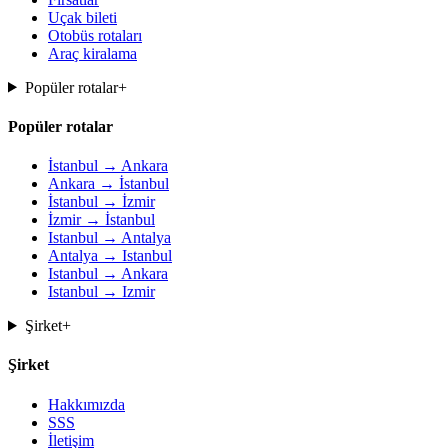
Uçak bileti
Otobüs rotaları
Araç kiralama
Popüler rotalar
+
Popüler rotalar
İstanbul → Ankara
Ankara → İstanbul
İstanbul → İzmir
İzmir → İstanbul
Istanbul → Antalya
Antalya → Istanbul
Istanbul → Ankara
Istanbul → Izmir
Şirket
+
Şirket
Hakkımızda
SSS
İletişim