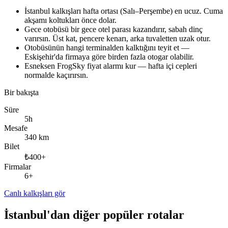
İstanbul kalkışları hafta ortası (Salı–Perşembe) en ucuz. Cuma
akşamı koltukları önce dolar.
Gece otobüsü bir gece otel parası kazandırır, sabah dinç
varırsın. Üst kat, pencere kenarı, arka tuvaletten uzak otur.
Otobüsünün hangi terminalden kalktığını teyit et —
Eskişehir'da firmaya göre birden fazla otogar olabilir.
Esneksen FrogSky fiyat alarmı kur — hafta içi cepleri
normalde kaçırırsın.
Bir bakışta
Süre
5h
Mesafe
340 km
Bilet
₺400+
Firmalar
6+
Canlı kalkışları gör
İstanbul'dan diğer popüler rotalar