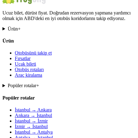
Ucuz bilet, dürüst fiyat. Doğrudan rezervasyon yapmana yardımcı
olmak için ABD'deki en iyi otobüs koridorlarını takip ediyoruz.
Ürün
+
Ürün
Otobüsünü takip et
Fırsatlar
Uçak bileti
Otobüs rotaları
Araç kiralama
Popüler rotalar
+
Popüler rotalar
İstanbul → Ankara
Ankara → İstanbul
İstanbul → İzmir
İzmir → İstanbul
Istanbul → Antalya
Antalya → Istanbul