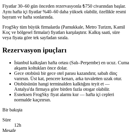
Fiyatlar 30–60 gün önceden rezervasyonla ₺750 civarından başlar.
Aynı hafta içi fiyatlar %40–60 daha yüksek olabilir, özellikle resmi
bayram ve hafta sonlarında.
FrogSky tüm büyük firmalarda (Pamukkale, Metro Turizm, Kamil
Koç ve bölgesel firmalar) fiyatları karşılaştırır. Kalkış saati, süre
veya fiyata göre tek sayfadan sırala.
Rezervasyon ipuçları
İstanbul kalkışları hafta ortası (Salı–Perşembe) en ucuz. Cuma
akşamı koltukları önce dolar.
Gece otobüsü bir gece otel parası kazandırır, sabah dinç
varırsın. Üst kat, pencere kenarı, arka tuvaletten uzak otur.
Otobüsünün hangi terminalden kalktığını teyit et —
Antalya'da firmaya göre birden fazla otogar olabilir.
Esneksen FrogSky fiyat alarmı kur — hafta içi cepleri
normalde kaçırırsın.
Bir bakışta
Süre
12h
Mesafe