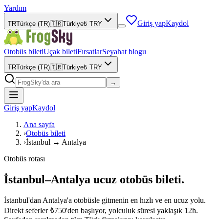
Yardım
Giriş yap
Kaydol
TR
Türkçe (TR)
🇹🇷
Türkiye
₺
TRY
Otobüs bileti
Uçak bileti
Fırsatlar
Seyahat blogu
TR
Türkçe (TR)
🇹🇷
Türkiye
₺
TRY
→
Giriş yap
Kaydol
Ana sayfa
›
Otobüs bileti
›
İstanbul → Antalya
Otobüs rotası
İstanbul–Antalya ucuz otobüs bileti.
İstanbul'dan Antalya'a otobüsle gitmenin en hızlı ve en ucuz yolu.
Direkt seferler ₺750'den başlıyor, yolculuk süresi yaklaşık 12h.