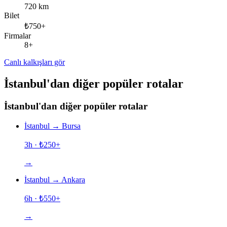
720 km
Bilet
₺750+
Firmalar
8+
Canlı kalkışları gör
İstanbul'dan diğer popüler rotalar
İstanbul'dan diğer popüler rotalar
İstanbul
→
Bursa
3h
· ₺
250
+
→
İstanbul
→
Ankara
6h
· ₺
550
+
→