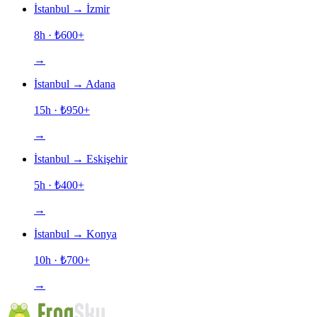
İstanbul
→
İzmir
8h
· ₺
600
+
→
İstanbul
→
Adana
15h
· ₺
950
+
→
İstanbul
→
Eskişehir
5h
· ₺
400
+
→
İstanbul
→
Konya
10h
· ₺
700
+
→