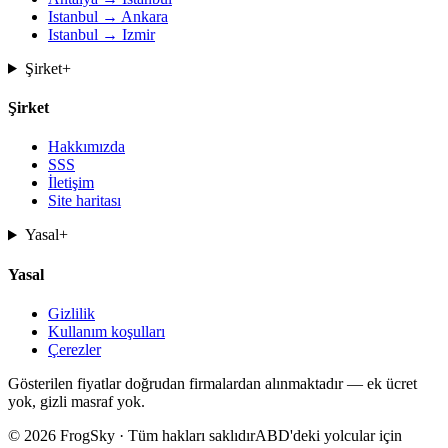
Istanbul → Ankara
Istanbul → Izmir
Şirket
+
Şirket
Hakkımızda
SSS
İletişim
Site haritası
Yasal
+
Yasal
Gizlilik
Kullanım koşulları
Çerezler
Gösterilen fiyatlar doğrudan firmalardan alınmaktadır — ek ücret
yok, gizli masraf yok.
© 2026 FrogSky · Tüm hakları saklıdır
ABD'deki yolcular için