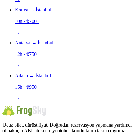
Konya
→
İstanbul
10h
· ₺
700
+
→
Antalya
→
İstanbul
12h
· ₺
750
+
→
Adana
→
İstanbul
15h
· ₺
950
+
→
Ucuz bilet, dürüst fiyat. Doğrudan rezervasyon yapmana yardımcı
olmak için ABD'deki en iyi otobüs koridorlarını takip ediyoruz.