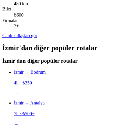
480 km
Bilet
₺600+
Firmalar
7+
Canlı kalkışları gör
İzmir'dan diğer popüler rotalar
İzmir'dan diğer popüler rotalar
İzmir
→
Bodrum
4h
· ₺
350
+
→
İzmir
→
Antalya
7h
· ₺
500
+
→