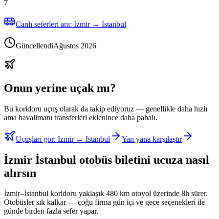
7
Canlı seferleri ara: İzmir → İstanbul
Güncellendi
Ağustos 2026
Onun yerine uçak mı?
Bu koridoru uçuş olarak da takip ediyoruz — genellikle daha hızlı
ama havalimanı transferleri eklenince daha pahalı.
Uçuşları gör
:
Izmir → Istanbul
Yan yana karşılaştır
İzmir İstanbul otobüs biletini ucuza nasıl
alırsın
İzmir–İstanbul koridoru yaklaşık 480 km otoyol üzerinde 8h sürer.
Otobüsler sık kalkar — çoğu firma gün içi ve gece seçenekleri ile
günde birden fazla sefer yapar.