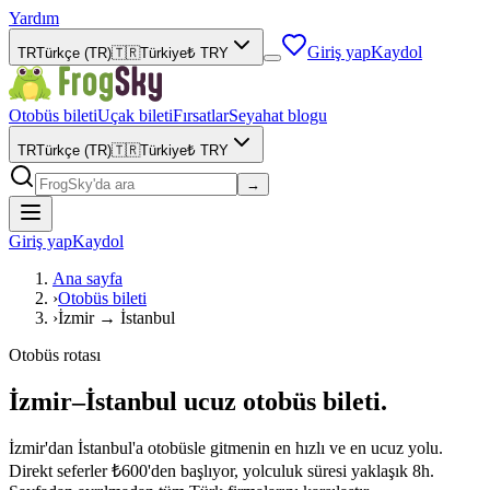
Yardım
Giriş yap
Kaydol
TR
Türkçe (TR)
🇹🇷
Türkiye
₺
TRY
Otobüs bileti
Uçak bileti
Fırsatlar
Seyahat blogu
TR
Türkçe (TR)
🇹🇷
Türkiye
₺
TRY
→
Giriş yap
Kaydol
Ana sayfa
›
Otobüs bileti
›
İzmir → İstanbul
Otobüs rotası
İzmir–İstanbul ucuz otobüs bileti.
İzmir'dan İstanbul'a otobüsle gitmenin en hızlı ve en ucuz yolu.
Direkt seferler ₺600'den başlıyor, yolculuk süresi yaklaşık 8h.