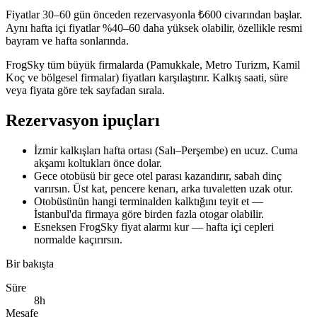
Fiyatlar 30–60 gün önceden rezervasyonla ₺600 civarından başlar.
Aynı hafta içi fiyatlar %40–60 daha yüksek olabilir, özellikle resmi
bayram ve hafta sonlarında.
FrogSky tüm büyük firmalarda (Pamukkale, Metro Turizm, Kamil
Koç ve bölgesel firmalar) fiyatları karşılaştırır. Kalkış saati, süre
veya fiyata göre tek sayfadan sırala.
Rezervasyon ipuçları
İzmir kalkışları hafta ortası (Salı–Perşembe) en ucuz. Cuma
akşamı koltukları önce dolar.
Gece otobüsü bir gece otel parası kazandırır, sabah dinç
varırsın. Üst kat, pencere kenarı, arka tuvaletten uzak otur.
Otobüsünün hangi terminalden kalktığını teyit et —
İstanbul'da firmaya göre birden fazla otogar olabilir.
Esneksen FrogSky fiyat alarmı kur — hafta içi cepleri
normalde kaçırırsın.
Bir bakışta
Süre
8h
Mesafe