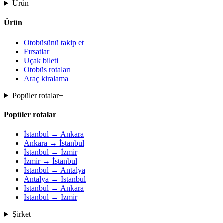
Ürün
+
Ürün
Otobüsünü takip et
Fırsatlar
Uçak bileti
Otobüs rotaları
Araç kiralama
Popüler rotalar
+
Popüler rotalar
İstanbul → Ankara
Ankara → İstanbul
İstanbul → İzmir
İzmir → İstanbul
Istanbul → Antalya
Antalya → Istanbul
Istanbul → Ankara
Istanbul → Izmir
Şirket
+