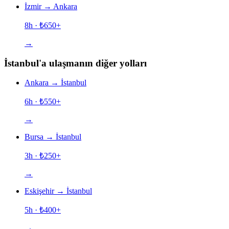
İzmir
→
Ankara
8h
· ₺
650
+
→
İstanbul'a ulaşmanın diğer yolları
Ankara
→
İstanbul
6h
· ₺
550
+
→
Bursa
→
İstanbul
3h
· ₺
250
+
→
Eskişehir
→
İstanbul
5h
· ₺
400
+
→