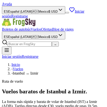
Ayuda
Iniciar
ES
Español (LATAM)
🇲🇽
Mexico
$
USD
sesión
Registrarse
Boletos de autobús
Vuelos
Ofertas
Blog de viajes
ES
Español (LATAM)
🇲🇽
Mexico
$
USD
→
Iniciar sesión
Registrarse
Inicio
›
Vuelos
›
Istanbul → Izmir
Ruta de vuelo
Vuelos baratos de Istanbul a Izmir.
La forma más rápida y barata de volar de Istanbul (IST) a Izmir
(ADB). Tarifas directas desde €30, vuelo medio de unas 1h 5m.