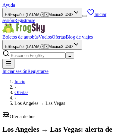
Ayuda
Iniciar
ES
Español (LATAM)
🇲🇽
Mexico
$
USD
sesión
Registrarse
Boletos de autobús
Vuelos
Ofertas
Blog de viajes
ES
Español (LATAM)
🇲🇽
Mexico
$
USD
→
Iniciar sesión
Registrarse
Inicio
›
Ofertas
›
Los Angeles
→
Las Vegas
Oferta de bus
Los Angeles → Las Vegas: alerta de